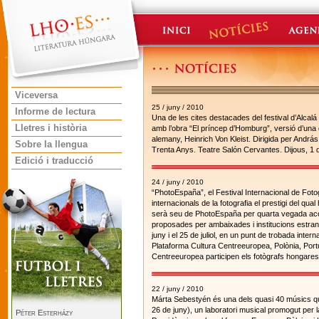
Viceversa
25 / juny / 2010
Informe de lectura
Una de les cites destacades del festival d’Alca
Lletres i història
amb l’obra “El príncep d’Homburg”, versió d’una
alemany, Heinrich Von Kleist. Dirigida per András
Sobre la llengua
Trenta Anys. Teatre Salón Cervantes. Dijous, 1 de j
Edició i traducció
24 / juny / 2010
“PhotoEspaña”, el Festival Internacional de Fotog
internacionals de la fotografia el prestigi del qu
serà seu de PhotoEspaña per quarta vegada acol
proposades per ambaixades i institucions estrange
juny i el 25 de juliol, en un punt de trobada int
Plataforma Cultura Centreeuropea, Polònia, Port
Centreeuropea participen els fotògrafs hongare
22 / juny / 2010
Márta Sebestyén és una dels quasi 40 músics que
26 de juny), un laboratori musical promogut per 
Péter Esterházy