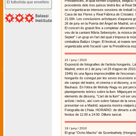
Presidències, el qual formen Espanya, Bèlgica i H
El futbolista que envelleix
procedents dels tres països tindrà lloc al Real Si
on s’organitzaran intenses sessions de treball i
Casa de las Flores y Real Fábrica de Cristales. E
21.00h. Les conclusions artístiques d’aquesta gra
26 de juny en la Puerta del Ángel de Madrid, on 
El concert és gratuït fins a completar aforament
veu de la cantant Márta Sebestyén, la música de
Septet” i un grup en l’art del qual s’imposa la músi
cimbalista Balázs Unger. El festival, al mateix t
organitzada amb l’ocasió i per la Presidència es
22 / juny / 2010
Exposició de fotografies de l’artista hongarès, L
Madrid, entre el 1 de juny i el 29 d’agost de 2
1946) és una figura imprescindible de l’escenar
hongarès és conegut per les seves incursions en 
els camps del teatre, el cinema o el disseny, a m
Bauhaus. En l’obra de Moholy-Nagy es pot percebre
plantejaments teòrics sobre la llum. Mitjançant m
elements de disseny, “L’art de la llum” vol ser una
artístic i teòric, així com sobre l’abast de la se
presentar-se a Madrid, aquesta mostra viatjarà 
Fotografia de L’Haia. HORARIO: de dimarts a dis
festius de 11:00 a 14:00. Dilluns tancat.
19 / juny / 2010
El grup “Ocho Macho” de Szombathely (Hongria) 