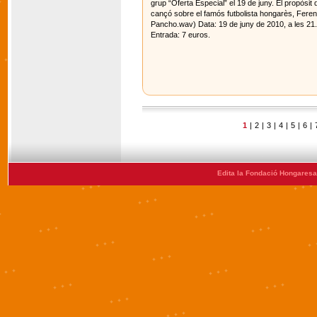
grup “Oferta Especial” el 19 de juny. El propòsit 
cançó sobre el famós futbolista hongarès, Feren
Pancho.wav) Data: 19 de juny de 2010, a les 21.
Entrada: 7 euros.
1
|
2
|
3
|
4
|
5
|
6
|
Edita la Fondació Hongaresa 