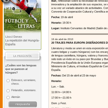
Bán
, reflexionan sobre la necesidad de renova
innovadora y la ampliación de sus espacios, se 
a su vez un variado abanico de actividades. Con
Convenio de Cooperación Cultural y Científica e
Fecha:
19 de abril
Horario:
19:30 h
Lugar:
Instituto Cervantes de Madrid (Salón de 
László Darvasi
16 de abril de 2010
La repetición del Hungría-
20 TRAJES PARA EUROPA DISEÑADORES 
España
Literatura y moda se unen en esta exposición e
cuatro belgas y cuatro húngaros) son los encarg
de lengua castellana, húngara, valona y francesa
sido todo un éxito en su paso por Bruselas y Bu
Presidencia Española de la Unión Europea organi
¿Cuáles son las lenguas
Ministerio de Cultura, el Instituto Español de C
que se parecen al
España.
húngaro?
Fechas:
Del 15 de abril al 23 de mayo
Eslovaco, ucraniano,
Horario:
checo.
Lun. – Sab.
Finlandés, estoniano.
11:00 h—14:00 h
Alemán
17:00 h—21:00 h
Dom. y Fest.