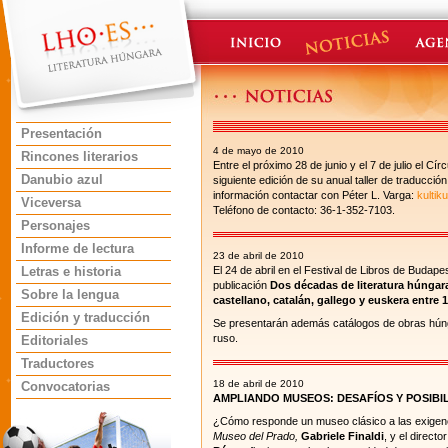
Presentación
4 de mayo de 2010
Rincones literarios
Entre el próximo 28 de junio y el 7 de julio el Cí
Danubio azul
siguiente edición de su anual taller de traducció
información contactar con Péter L. Varga:
kulti
Viceversa
Teléfono de contacto: 36-1-352-7103.
Personajes
Informe de lectura
23 de abril de 2010
Letras e historia
El 24 de abril en el Festival de Libros de Budap
publicación
Dos décadas de literatura húngar
Sobre la lengua
castellano, catalán, gallego y euskera entre
Edición y traducción
Se presentarán además catálogos de obras húngar
ruso.
Editoriales
Traductores
18 de abril de 2010
Convocatorias
AMPLIANDO MUSEOS: DESAFÍOS Y POSIBI
¿Cómo responde un museo clásico a las exigencia
Museo del Prado,
Gabriele Finaldi
, y el directo