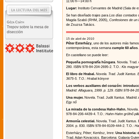
11:00 h—14:00 h
Lugar:
Instituto Cervantes de Madrid (Sala de e
Se han diseñado trajes para
Los días contados
d
Magda Szabó (RHM, 2005),
Confesiones de un
Géza Csáth
de Zsuzsa Takács.
Trepov sobre la mesa de
disección
15 de abril de 2010
Péter Esterházy
, uno de los autores más famos
contemporánea, esta semana
cumple 60 años
En castellano se puede leer:
Pequeña pornografía húngara
. Novela. Trad.
280. ISBN 978-84-204-2695-2. T.O.:
Kis magyar
El libro de Hrabal.
Novela. Trad. Judit Xantus. 
3675-5. T.O.: Hrabal könyve
Los verbos auxiliares del corazón: introducci
Madrid: Alfaguara, 1999. p. 129. ISBN 978-84-20
Una mujer.
Novela. Trad. Judit Xantus. Madrid: 
Egy nő
La mirada de la condesa Hahn-Hahn.
Novela. 
978-84-206-4439-4. T.O.:
Hahn-Hahn grófnő pill
Armonía celestial.
Novela. Trad. Judit Xantus. 
2004. p. 830. ISBN 978-84-8109-444-2. T.O.:
Ha
Esterházy, Péter; Kertész, Imre:
Una historia: d
Trad. Adan Kovacsics. Barcelona: Galaxia Guten