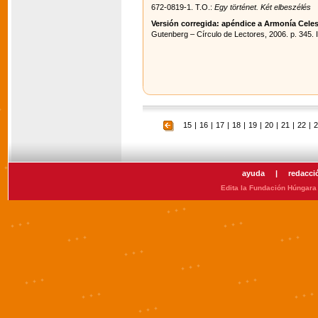
672-0819-1. T.O.:
Egy történet. Két elbeszélés
Versión corregida: apéndice a Armonía Celes
Gutenberg – Círculo de Lectores, 2006. p. 345.
15
|
16
|
17
|
18
|
19
|
20
|
21
|
22
|
2
ayuda
|
redacci
Edita la Fundación Húngara 