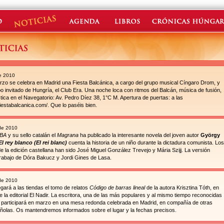
e 2010
rzo se celebra en Madrid una Fiesta Balcánica, a cargo del grupo musical Cíngaro Drom, y
o invitado de Hungría, el Club Era. Una noche loca con ritmos del Balcán, música de fusión,
stica en el Navegatorio: Av. Pedro Díez 38, 1°C M. Apertura de puertas: a las
/fiestabalcanica.com/. Que lo paséis bien.
 de 2010
BA
y su sello catalán el
Magrana
ha publicado la interesante novela del joven autor
György
El rey blanco (El rei blanc)
cuenta la historia de un niño durante la dictadura comunista. Los
e la edición castellana han sido José Miguel González Trevejo y Mária Szijj. La versión
trabajo de Dóra Bakucz y Jordi Gines de Lasa.
de 2010
egará a las tiendas el tomo de relatos
Código de barras lineal
de la autora Krisztina Tóth, en
e la editorial El Nadir. La escritora, una de las más populares y al mismo tiempo reconocidas
ca, participará en marzo en una mesa redonda celebrada en Madrid, en compañía de otras
ñolas. Os mantendremos informados sobre el lugar y la fechas precisos.