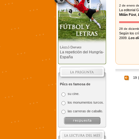
2 de enero d
La editorial 
Milán Füst
,
28 de diciem
Según los cr
2009.
Los d
László Darvasi
La repetición del Hungría-
España
19
|
Pécs es famosa de
su cine.
los monumentos turcos.
las carreras de caballo.