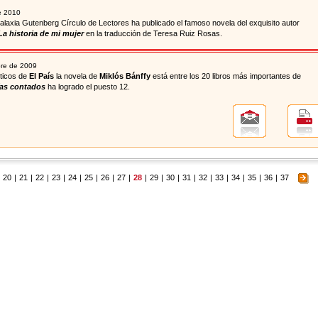
e 2010
Galaxia Gutenberg Círculo de Lectores ha publicado el famoso novela del exquisito autor
La historia de mi mujer
en la traducción de Teresa Ruiz Rosas.
bre de 2009
íticos de
El País
la novela de
Miklós Bánffy
está entre los 20 libros más importantes de
ías contados
ha logrado el puesto 12.
20
|
21
|
22
|
23
|
24
|
25
|
26
|
27
|
28
|
29
|
30
|
31
|
32
|
33
|
34
|
35
|
36
|
37