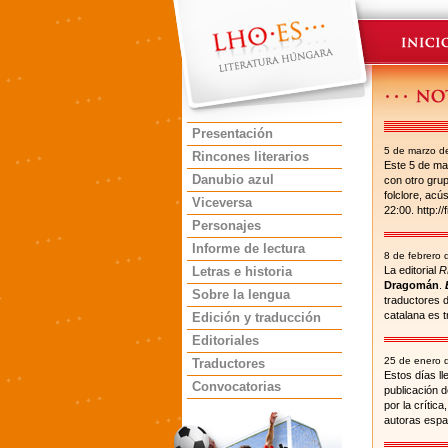
Presentación
5 de marzo d
Rincones literarios
Este 5 de ma
Danubio azul
con otro grup
folclore, acú
Viceversa
22:00. http:/
Personajes
Informe de lectura
8 de febrero
Letras e historia
La editorial
R
Dragomán
.
Sobre la lengua
traductores d
catalana es 
Edición y traducción
Editoriales
25 de enero 
Traductores
Estos días ll
Convocatorias
publicación d
por la críti
autoras espa