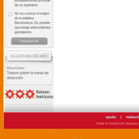
probablemente procede
de un topónimo.
No se conoce el origen
de la palabra
Bornemisza. Es posible
que tenga antecedentes
georgianos.
Géza Csáth
Trepov sobre la mesa de
disección
ayuda
|
redacci
Edita la Fundación Húngara 