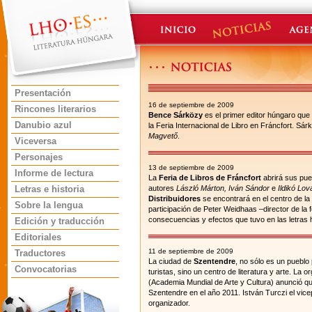
Presentación
16 de septiembre de 2009
Rincones literarios
Bence Sárközy
es el primer editor húngaro que h
Danubio azul
la Feria Internacional de Libro en Fráncfort. Sár
Magvető
.
Viceversa
Personajes
13 de septiembre de 2009
Informe de lectura
La
Feria de Libros de Fráncfort
abrirá sus pue
Letras e historia
autores
László Márton, Iván Sándor
e
Ildikó Lov
Distribuidores
se encontrará en el centro de la 
Sobre la lengua
participación de Peter Weidhaas –director de la
consecuencias y efectos que tuvo en las letras 
Edición y traducción
Editoriales
11 de septiembre de 2009
Traductores
La ciudad de
Szentendre
, no sólo es un pueblo 
Convocatorias
turistas, sino un centro de literatura y arte. La 
(Academia Mundial de Arte y Cultura) anunció q
Szentendre en el año 2011. István Turczi el vice
organizador.