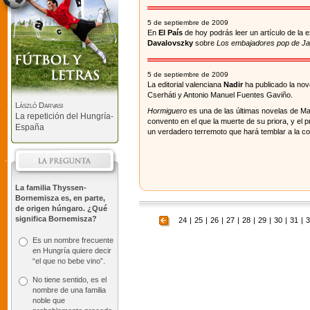
5 de septiembre de 2009
En
El País
de hoy podrás leer un artículo de la 
Davalovszky
sobre
Los embajadores pop de J
5 de septiembre de 2009
La editorial valenciana
Nadir
ha publicado la no
Cserháti y Antonio Manuel Fuentes Gaviño.
László Darvasi
Hormiguero
es una de las últimas novelas de Marg
La repetición del Hungría-
convento en el que la muerte de su priora, y el
España
un verdadero terremoto que hará temblar a la c
La familia Thyssen-
Bornemisza es, en parte,
de origen húngaro. ¿Qué
significa Bornemisza?
24
|
25
|
26
|
27
|
28
|
29
|
30
|
31
|
3
Es un nombre frecuente
en Hungría quiere decir
“el que no bebe vino”.
No tiene sentido, es el
nombre de una familia
noble que