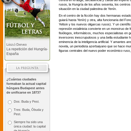
centra en el auge, decadencia y caída del imperio s
rusos, la Hungría de los años sesenta, los centro
situación en la ciudad palestina de Yenín.
En el centro de la ficción hay dos hermanas esta
guiará hasta Yenín) y otra, alta funcionaria del Fo
Yeltsin y los nuevos oligarcas rusos). Y un científ
represión estalinista convierte en un monstruo de 
fisiólogos, informáticos, muchos especialistas e
inversores inescrupulosos y una bella estudiante
eminencia de la inteligencia artificial. Y amantes 
László Darvasi
novela, un periodista azerbaiyano que se hace mun
La repetición del Hungría-
figuras centrales del nuevo poder económico ruso, 
España
¿Cuántas ciudades
formaban la actual capital
húngara Budapest antes
de unificarse en 1873?
Dos: Buda y Pest.
Tres: Buda, Óbuda y
Pest.
Siempre ha sido una
única ciudad: la capital
de Hungría.