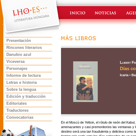
Presentación
Rincones literarios
Danubio azul
Viceversa
Llibert Fe
Días co
Personajes
Informe de lectura
Icaria • B
Letras e historia
Sobre la lengua
Edición y traducción
Editoriales
Traductores
Convocatorias
En el Moscú de Yeltsin, el rótulo de neón del Kabul
amenazantes y casi premonitorios las ventanas y 
destino será una tan fraudulenta y delictiva como l