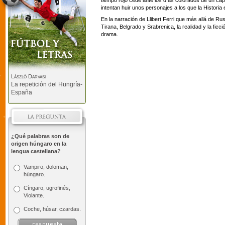
tiempo rojo cede ante los días colorados de un cap
intentan huir unos personajes a los que la Historia 
En la narración de Llibert Ferri que más allá de R
Tirana, Belgrado y Srabrenica, la realidad y la ficci
drama.
László Darvasi
La repetición del Hungría-
España
¿Qué palabras son de
origen húngaro en la
lengua castellana?
Vampiro, doloman,
húngaro.
Cíngaro, ugrofinés,
Violante.
Coche, húsar, czardas.