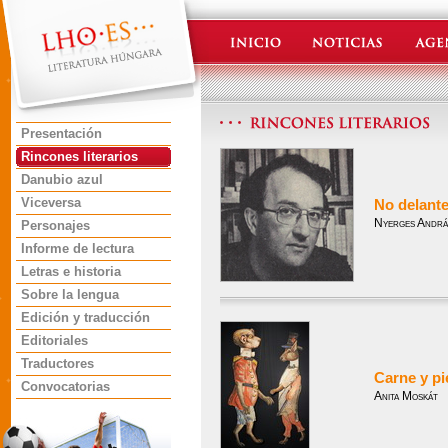
Presentación
Rincones literarios
Danubio azul
Viceversa
No delante
Nyerges Andrá
Personajes
Informe de lectura
Letras e historia
Sobre la lengua
Edición y traducción
Editoriales
Traductores
Carne y pi
Convocatorias
Anita Moskát