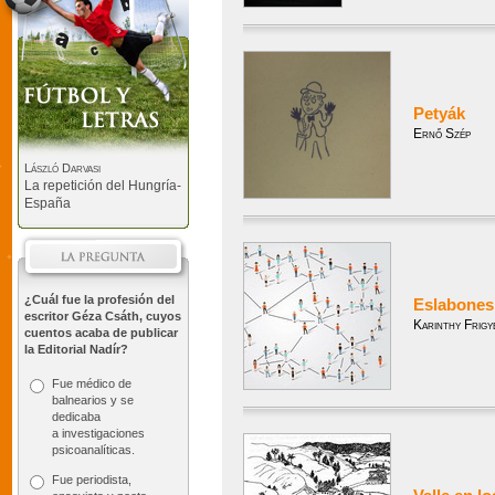
Petyák
Ernő Szép
László Darvasi
La repetición del Hungría-
España
¿Cuál fue la profesión del
Eslabones
escritor Géza Csáth, cuyos
Karinthy Frigy
cuentos acaba de publicar
la Editorial Nadír?
Fue médico de
balnearios y se
dedicaba
a investigaciones
psicoanalíticas.
Fue periodista,