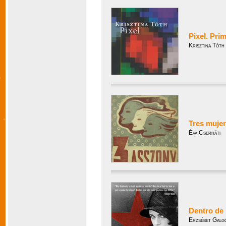
Pixel. Pri
Krisztina Tóth
Tres mujer
Éva Cserháti
Dentro de 
Erzsébet Galg