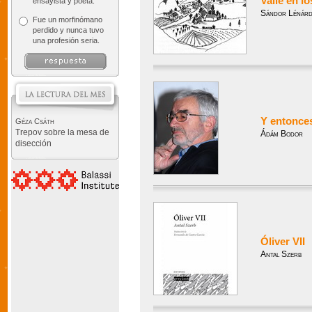
Valle en l
ensayista y poeta.
Sándor Lénár
Fue un morfinómano
perdido y nunca tuvo
una profesión seria.
Y entonce
Géza Csáth
Trepov sobre la mesa de
Ádám Bodor
disección
Óliver VII
Antal Szerb