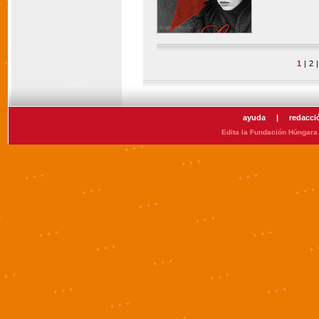
1
|
2
|
ayuda
|
redacci
Edita la Fundación Húngara 