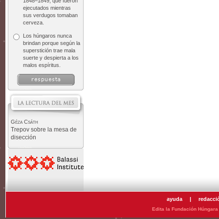
1848–1849, que fueron
ejecutados mientras
sus verdugos tomaban
cerveza.
Los húngaros nunca
brindan porque según la
superstición trae mala
suerte y despierta a los
malos espíritus.
Géza Csáth
Trepov sobre la mesa de
disección
ayuda
|
redacci
Edita la Fundación Húngara 