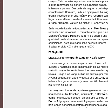
campo. Este populismo poético caracteriza la poes
el gran renovador del género de la llamada balada
la literatura popular. Después de la guerra de in
caracteriza la literatura, un buen ejemplo es
La tra
drama filosófico en el que Adán y Eva recorren la 
llegan a ver el futuro se desilusionan definitivame
a Adán: “Hombre, ya te lo he dicho: ¡Lucha y ten co
En la novelística de la época destacan
Mór Jókai
romanticismo individual. El romanticismo sigue sie
Monarquía Austro-Húngara (1867), se publica una 
que idealizan la vida en el campo aunque van apar
condiciones, actitud o ingenuidad de los húngaros.
finalizar el siglo XIX y al empezar el XX.
IV. Siglo XX
Literatura contemporánea de un “país-ferry”
Las nuevas generaciones aparecen en torno de la 
cultural y nacional con la implantación de las nuev
simbolismo y el impresionismo. Las vanguardias a
lleva a Hungría las vanguardias de su viaje por tod
Nyugat
se funda en 1908, y desparece en 1941, es la
habla sobre generaciones (y en un sentido bastante d
los 20 y la de los 30.
Las mayores figuras de la primera generación co
una poesía culta, filosófica, inquietante, o
Dezső K
como novelista, se conocen en un seminario de la un
Endre Ady
, que crea una mitología personal en su
país con la conocida metáfora del barbecho o sea, 