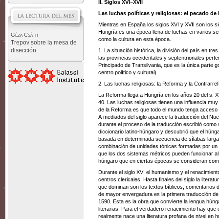
II. Siglos XVI–XVII
Las luchas políticas y religiosas: el pecado de
Mientras en España los siglos XVI y XVII son los si
Hungría es una época llena de luchas en varios sen
Géza Csáth
como la cultura en esta época.
Trepov sobre la mesa de
disección
1. La situación histórica, la división del país en tr
las provincias occidentales y septentrionales perte
Principado de Transilvania, que es la única parte 
centro político y cultural)
2. Las luchas religiosas: la Reforma y la Contrarre
La Reforma llega a Hungría en los años 20 del s. X
40. Las luchas religiosas tienen una influencia muy 
de la Reforma es que todo el mundo tenga acceso a 
A mediados del siglo aparece la traducción del N
durante el proceso de la traducción escribió como
diccionario latino-húngaro y descubrió que el húng
basada en determinada secuencia de sílabas largas
combinación de unidades tónicas formadas por un
que los dos sistemas métricos pueden funcionar al
húngaro que en ciertas épocas se consideran como
Durante el siglo XVI el humanismo y el renacimiento
centros clericales. Hasta finales del siglo la litera
que dominan son los textos bíblicos, comentarios de 
de mayor envergadura es la primera traducción de 
1590. Esta es la obra que convierte la lengua hún
literarias. Para el verdadero renacimiento hay que
realmente nace una literatura profana de nivel en 