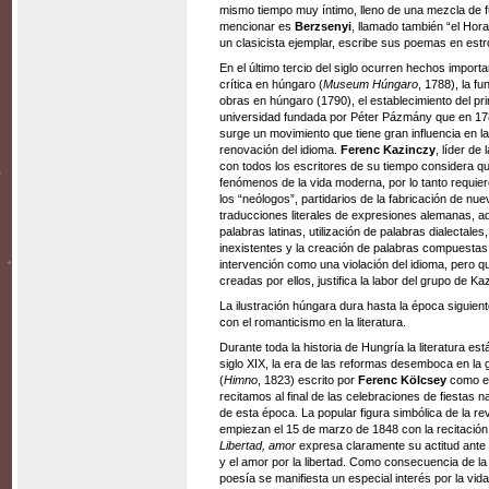
mismo tiempo muy íntimo, lleno de una mezcla de fu
mencionar es
Berzsenyi
, llamado también “el Hor
un clasicista ejemplar, escribe sus poemas en estro
En el último tercio del siglo ocurren hechos importa
crítica en húngaro (
Museum Húngaro
, 1788), la f
obras en húngaro (1790), el establecimiento del pr
universidad fundada por Péter Pázmány que en 1784 
surge un movimiento que tiene gran influencia en la 
renovación del idioma.
Ferenc Kazinczy
, líder de
con todos los escritores de su tiempo considera q
fenómenos de la vida moderna, por lo tanto requiere
los “neólogos”, partidarios de la fabricación de n
traducciones literales de expresiones alemanas, a
palabras latinas, utilización de palabras dialectale
inexistentes y la creación de palabras compuest
intervención como una violación del idioma, pero 
creadas por ellos, justifica la labor del grupo de Ka
La ilustración húngara dura hasta la época siguien
con el romanticismo en la literatura.
Durante toda la historia de Hungría la literatura est
siglo XIX, la era de las reformas desemboca en la
(
Himno
, 1823) escrito por
Ferenc Kölcsey
como el
recitamos al final de las celebraciones de fiestas n
de esta época. La popular figura simbólica de la r
empiezan el 15 de marzo de 1848 con la recitación
Libertad, amor
expresa claramente su actitud ante l
y el amor por la libertad. Como consecuencia de la 
poesía se manifiesta un especial interés por la vid