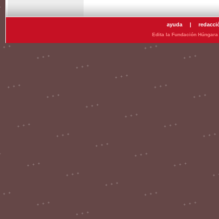
ayuda
|
redacci
Edita la Fundación Húngara 