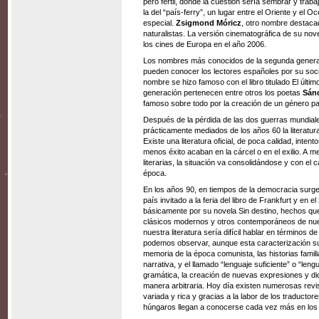
pero fértil, donde la cuestión sería sembrar y traba
la del “país-ferry”, un lugar entre el Oriente y el 
especial.
Zsigmond Móricz
, otro nombre destaca
naturalistas. La versión cinematográfica de su nov
los cines de Europa en el año 2006.
Los nombres más conocidos de la segunda generac
pueden conocer los lectores españoles por su socio
nombre se hizo famoso con el libro titulado El últ
generación pertenecen entre otros los poetas
Sán
famoso sobre todo por la creación de un género pa
Después de la pérdida de las dos guerras mundiale
prácticamente mediados de los años 60 la literatur
Existe una literatura oficial, de poca calidad, inte
menos éxito acaban en la cárcel o en el exilio. A
literarias, la situación va consolidándose y con e
época.
En los años 90, en tiempos de la democracia surge 
país invitado a la feria del libro de Frankfurt y en e
básicamente por su novela Sin destino, hechos qu
clásicos modernos y otros contemporáneos de nues
nuestra literatura sería difícil hablar en términos
podemos observar, aunque esta caracterización sup
memoria de la época comunista, las historias familiar
narrativa, y el llamado “lenguaje suficiente” o “len
gramática, la creación de nuevas expresiones y dic
manera arbitraria. Hoy día existen numerosas revis
variada y rica y gracias a la labor de los traducto
húngaros llegan a conocerse cada vez más en los