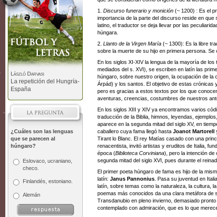
1.
Discurso funerario y monición
(~ 1200) : Es el p
importancia de la parte del discurso reside en que s
latino, el traductor se deja llevar por las peculiar
húngara.
2.
Llanto de la Virgen María
(~ 1300): Es la libre tra
sobre la muerte de su hijo en primera persona. Se
En los siglos XI-XIV la lengua de la mayoría de los t
mediados del s. XVI), se escriben en latín las pri
László Darvasi
húngaro, sobre nuestro origen, la ocupación de la 
La repetición del Hungría-
Árpád) y los santos. El objetivo de estas crónicas 
España
pero es gracias a estos textos por los que conoce
aventuras, creencias, costumbres de nuestros a
En los siglos XIII y XIV ya encontramos varios có
traducción de la Biblia, himnos, leyendas, ejemplo
aparece en la segunda mitad del siglo XV, en tiemp
¿Cuáles son las lenguas
caballero cuya fama llegó hasta
Joanot Martorell
y
que se parecen al
Tirant lo Blanc. El rey Matías casado con una princ
húngaro?
renacentista, invitó artistas y eruditos de Italia, 
época (
Biblioteca Corviniana
), pero la intención de
segunda mitad del siglo XVI, pues durante el reinado
Eslovaco, ucraniano,
checo.
El primer poeta húngaro de fama es hijo de la mis
latín:
Janus Pannonius
. Pasa su juventud en Itali
Finlandés, estoniano.
latín, sobre temas como la naturaleza, la cultura, l
poemas más conocidos da una clara metáfora de su
Alemán
Transdanubio en pleno invierno, demasiado pronto p
contemplado con admiración, que es lo que merecer