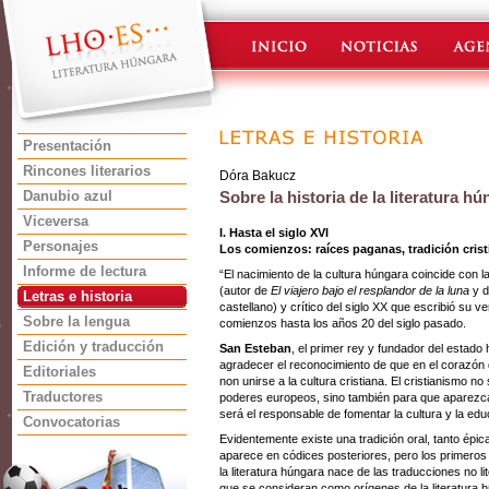
Presentación
Rincones literarios
Dóra Bakucz
Danubio azul
Sobre la historia de la literatura h
Viceversa
I. Hasta el siglo XVI
Personajes
Los comienzos: raíces paganas, tradición cris
Informe de lectura
“El nacimiento de la cultura húngara coincide con l
(autor de
El viajero bajo el resplandor de la luna
y 
Letras e historia
castellano) y crítico del siglo XX que escribió su ve
Sobre la lengua
comienzos hasta los años 20 del siglo pasado.
Edición y traducción
San Esteban
, el primer rey y fundador del estado 
agradecer el reconocimiento de que en el corazón 
Editoriales
non unirse a la cultura cristiana. El cristianismo n
Traductores
poderes europeos, sino también para que aparezca
será el responsable de fomentar la cultura y la edu
Convocatorias
Evidentemente existe una tradición oral, tanto épica 
aparece en códices posteriores, pero los primeros t
la literatura húngara nace de las traducciones no l
que se consideran como orígenes de la literatura h