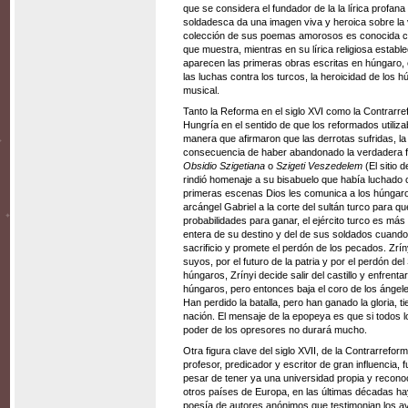
que se considera el fundador de la la lírica profan
soldadesca da una imagen viva y heroica sobre la 
colección de sus poemas amorosos es conocida 
que muestra, mientras en su lírica religiosa estab
aparecen las primeras obras escritas en húngaro, 
las luchas contra los turcos, la heroicidad de los
musical.
Tanto la Reforma en el siglo XVI como la Contrarref
Hungría en el sentido de que los reformados utiliz
manera que afirmaron que las derrotas sufridas, la 
consecuencia de haber abandonado la verdadera fe
Obsidio Szigetiana
o
Szigeti Veszedelem
(El sitio 
rindió homenaje a su bisabuelo que había luchado 
primeras escenas Dios les comunica a los húngaros
arcángel Gabriel a la corte del sultán turco para 
probabilidades para ganar, el ejército turco es m
entera de su destino y del de sus soldados cuando
sacrificio y promete el perdón de los pecados. Zrín
suyos, por el futuro de la patria y por el perdón 
húngaros, Zrínyi decide salir del castillo y enfrenta
húngaros, pero entonces baja el coro de los ángeles
Han perdido la batalla, pero han ganado la gloria, ti
nación. El mensaje de la epopeya es que si todos l
poder de los opresores no durará mucho.
Otra figura clave del siglo XVII, de la Contrarrefor
profesor, predicador y escritor de gran influencia,
pesar de tener ya una universidad propia y reconoc
otros países de Europa, en las últimas décadas hay
poesía de autores anónimos que testimonian los a