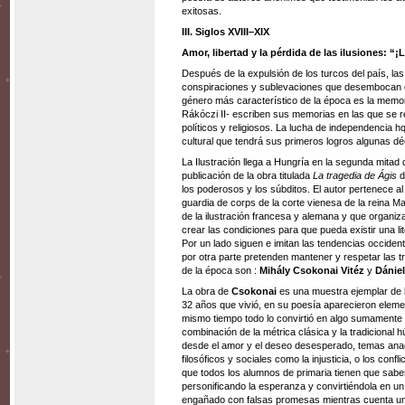
exitosas.
III. Siglos XVIII–XIX
Amor, libertad y la pérdida de las ilusiones: “
Después de la expulsión de los turcos del país, las
conspiraciones y sublevaciones que desembocan en
género más característico de la época es la memor
Rákóczi II- escriben sus memorias en las que se re
políticos y religiosos. La lucha de independencia h
cultural que tendrá sus primeros logros algunas d
La Ilustración llega a Hungría en la segunda mitad 
publicación de la obra titulada
La tragedia de Ágis
d
los poderosos y los súbditos. El autor pertenece a
guardia de corps de la corte vienesa de la reina M
de la ilustración francesa y alemana y que organizar
crear las condiciones para que pueda existir una li
Por un lado siguen e imitan las tendencias occident
por otra parte pretenden mantener y respetar las tr
de la época son :
Mihály Csokonai Vitéz
y
Dániel
La obra de
Csokonai
es una muestra ejemplar de la
32 años que vivió, en su poesía aparecieron elemen
mismo tiempo todo lo convirtió en algo sumamente 
combinación de la métrica clásica y la tradicional
desde el amor y el deseo desesperado, temas anacr
filosóficos y sociales como la injusticia, o los co
que todos los alumnos de primaria tienen que sab
personificando la esperanza y convirtiéndola en u
engañado con falsas promesas mientras cuenta una