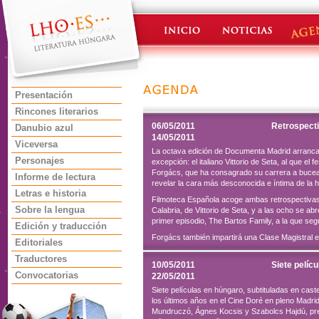
Presentación
Rincones literarios
06/05/2011
Retrospect
Danubio azul
14/05/2011
Viceversa
La octava edición de Documenta Madrid arranca
Personajes
excepción: el italiano Vittorio de Seta, al que el
Forgács, que ha consagrado su carrera a bucear 
Informe de lectura
revelar la cara más desconocida e íntima de la hi
Letras e historia
Filmoteca Española acoge ambas retrospectivas. 
Sobre la lengua
Calabria, de Vittorio de Seta, y a las ocho se a
primer episodio, The Bartos Family, a la que seg
Edición y traducción
Forgács también impartirá una Clase Magistral e
Editoriales
Traductores
10/05/2011
Siete pelíc
Convocatorias
22/05/2011
Siete películas en húngaro, subtituladas en cas
los últimos años en el Cine Doré en pleno Madrid
Mundruczó, Ágnes Kocsis y Szabolcs Hajdú, prem