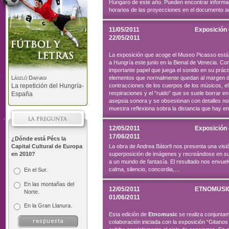
Húngaro de este año. Pueden encontrar informaci
horarios de las proyecciones en el documento ad
11/05/2011
Exposición
22/05/2011
La exposición que acoge el Museo Picasso está 
a Hungría este junio en la Bienal de Venecia. C
importante papel que juega el sonido en su práct
László Darvasi
elementos que normalmente quedan al margen de 
La repetición del Hungría-
contracciones de los cuerpos de los músicos, el
respiraciones y el “ruido” que se suele borrar e
España
asepsia sonora y se obsesionan con detalles nor
muestra reflexiona sobra la distancia que hay ent
12/05/2011
Exposición 
17/06/2011
¿Dónde está Pécs la
Capital Cultural de Europa
La obra de Andrea Bátorfi nos presenta una visió
en 2010?
superposición de imágenes y recreándose en su
a un mundo de fantasía. El resultado nos envuel
calma, silencio, concordia,…
En el Sur.
En las montañas del
12/05/2011
ETNOMUSIC
Norte.
01/06/2011
En la Gran Llanura.
Esta edición de
Etnomusic
se realiza conjuntam
colaboración iniciada con la exposición “Gitano