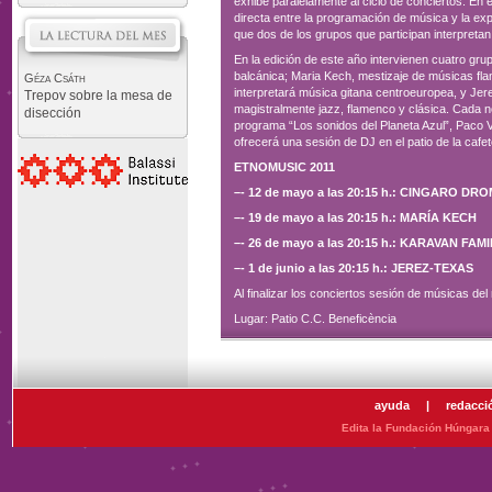
exhibe paralelamente al ciclo de conciertos. En
directa entre la programación de música y la e
que dos de los grupos que participan interpreta
En la edición de este año intervienen cuatro gr
balcánica; Maria Kech, mestizaje de músicas fl
Géza Csáth
interpretará música gitana centroeuropea, y Jer
Trepov sobre la mesa de
magistralmente jazz, flamenco y clásica. Cada noc
disección
programa “Los sonidos del Planeta Azul”, Paco V
ofrecerá una sesión de DJ en el patio de la cafe
ETNOMUSIC 2011
–- 12 de mayo a las 20:15 h.: CINGARO DRO
–- 19 de mayo a las 20:15 h.: MARÍA KECH
–- 26 de mayo a las 20:15 h.: KARAVAN FAMI
–- 1 de junio a las 20:15 h.: JEREZ-TEXAS
Al finalizar los conciertos sesión de músicas d
Lugar: Patio C.C. Beneficència
ayuda
|
redacci
Edita la Fundación Húngara 