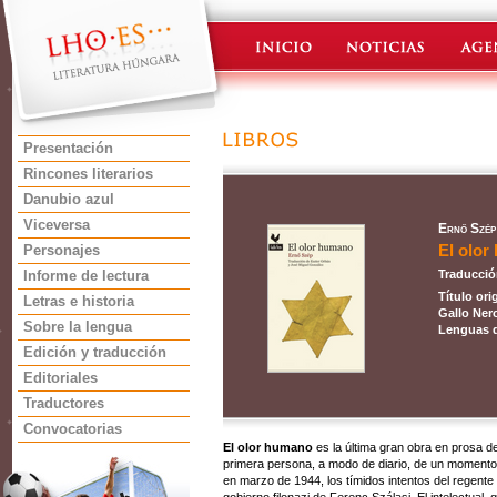
Presentación
Rincones literarios
Danubio azul
Viceversa
Ernő Szép
El olo
Personajes
Informe de lectura
Traducció
Título ori
Letras e historia
Gallo Nero
Sobre la lengua
Lenguas d
Edición y traducción
Editoriales
Traductores
Convocatorias
El olor humano
es la última gran obra en prosa de
primera persona, a modo de diario, de un momento 
en marzo de 1944, los tímidos intentos del regente 