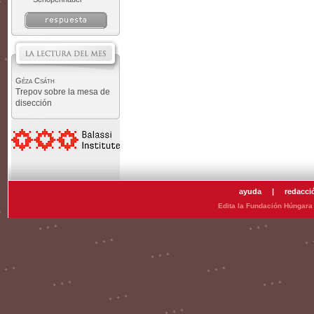
Géza Csáth
Trepov sobre la mesa de
disección
ayuda
|
redacci
Edita la Fundación Húngara 