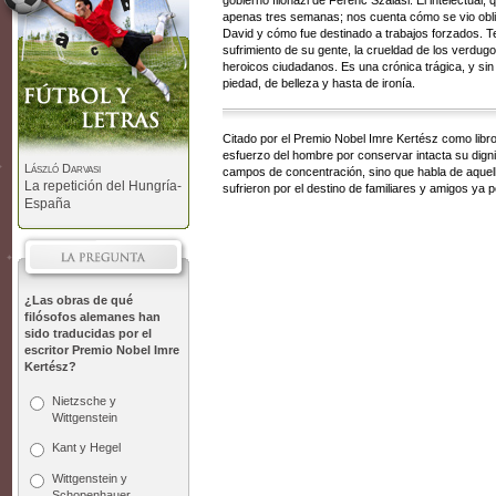
gobierno filonazi de Ferenc Szálasi. El intelectual
apenas tres semanas; nos cuenta cómo se vio obli
David y cómo fue destinado a trabajos forzados. Te
sufrimiento de su gente, la crueldad de los verdug
heroicos ciudadanos. Es una crónica trágica, y sin
piedad, de belleza y hasta de ironía.
Citado por el Premio Nobel Imre Kertész como libro
esfuerzo del hombre por conservar intacta su digni
László Darvasi
campos de concentración, sino que habla de aquel
La repetición del Hungría-
sufrieron por el destino de familiares y amigos ya
España
¿Las obras de qué
filósofos alemanes han
sido traducidas por el
escritor Premio Nobel Imre
Kertész?
Nietzsche y
Wittgenstein
Kant y Hegel
Wittgenstein y
Schopenhauer