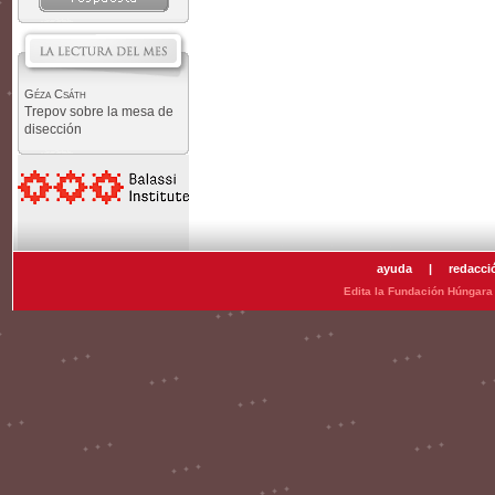
Géza Csáth
Trepov sobre la mesa de
disección
ayuda
|
redacci
Edita la Fundación Húngara 