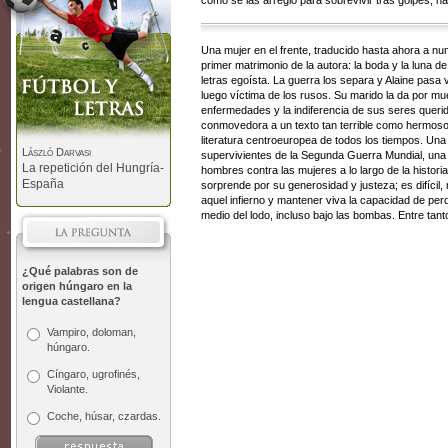
cómo se las arregló para sobrevivir tras golpes, h
Una mujer en el frente, traducido hasta ahora a nu
primer matrimonio de la autora: la boda y la luna d
letras egoísta. La guerra los separa y Alaine pasa
luego víctima de los rusos. Su marido la da por muer
enfermedades y la indiferencia de sus seres querid
conmovedora a un texto tan terrible como hermoso, 
literatura centroeuropea de todos los tiempos. Una
László Darvasi
supervivientes de la Segunda Guerra Mundial, una 
La repetición del Hungría-
hombres contra las mujeres a lo largo de la histor
España
sorprende por su generosidad y justeza; es difícil, 
aquel infierno y mantener viva la capacidad de per
medio del lodo, incluso bajo las bombas. Entre tan
¿Qué palabras son de
origen húngaro en la
lengua castellana?
Vampiro, doloman,
húngaro.
Cíngaro, ugrofinés,
Violante.
Coche, húsar, czardas.