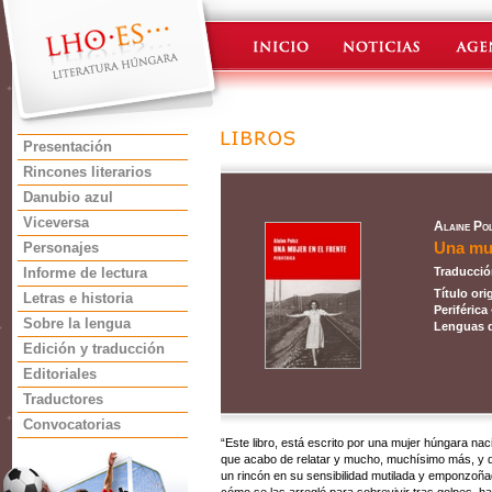
Presentación
Rincones literarios
Danubio azul
Viceversa
Alaine Po
Una muj
Personajes
Informe de lectura
Traducció
Título ori
Letras e historia
Periférica
Sobre la lengua
Lenguas d
Edición y traducción
Editoriales
Traductores
Convocatorias
“Este libro, está escrito por una mujer húngara nac
que acabo de relatar y mucho, muchísimo más, y q
un rincón en su sensibilidad mutilada y emponzoñad