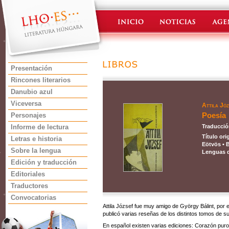
Presentación
Rincones literarios
Danubio azul
Viceversa
Attila Józ
Poesía
Personajes
Informe de lectura
Traducció
Título ori
Letras e historia
Eötvös • 
Sobre la lengua
Lenguas d
Edición y traducción
Editoriales
Traductores
Convocatorias
Attila József fue muy amigo de György Bálint, por
publicó varias reseñas de los distintos tomos de s
En español existen varias ediciones: Corazón pur