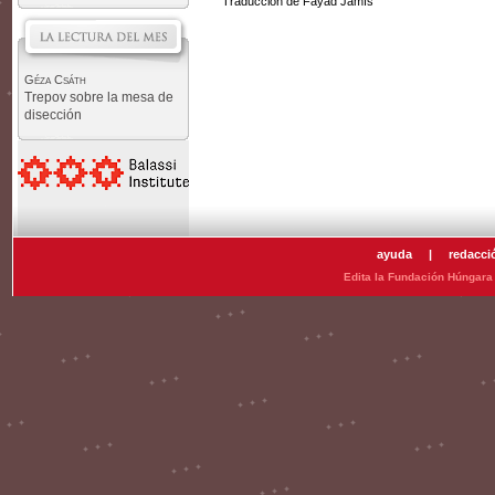
Traducción de Fayad Jamís
Géza Csáth
Trepov sobre la mesa de
disección
ayuda
|
redacci
Edita la Fundación Húngara 