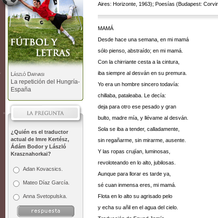
Aires: Horizonte, 1963); Poesías (Budapest: Corvi
MAMÁ
Desde hace una semana, en mi mamá
sólo pienso, abstraído; en mi mamá.
Con la chirriante cesta a la cintura,
iba siempre al desván en su premura.
László Darvasi
La repetición del Hungría-
Yo era un hombre sincero todavía:
España
chillaba, pataleaba. Le decía:
deja para otro ese pesado y gran
bulto, madre mía, y llévame al desván.
Sola se iba a tender, calladamente,
¿Quién es el traductor
actual de Imre Kertész,
sin regañarme, sin mirarme, ausente.
Ádám Bodor y László
Y las ropas crujían, luminosas,
Krasznahorkai?
revoloteando en lo alto, jubilosas.
Adan Kovacsics.
Aunque para llorar es tarde ya,
Mateo Díaz García.
sé cuan inmensa eres, mi mamá.
Anna Svetopulska.
Flota en lo alto su agrisado pelo
y echa su añil en el agua del cielo.